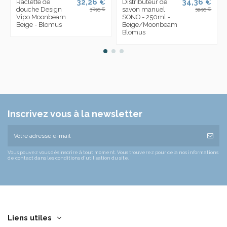
32,26 €
34,36 €
Raclette de
Distributeur de
douche Design
savon manuel
37,95 €
39,95 €
Vipo Moonbeam
SONO - 250ml -
Beige - Blomus
Beige/Moonbeam
Blomus
Inscrivez vous à la newsletter
Vous pouvez vous désinscrire à tout moment. Vous trouverez pour cela nos informations
de contact dans les conditions d'utilisation du site.
Liens utiles