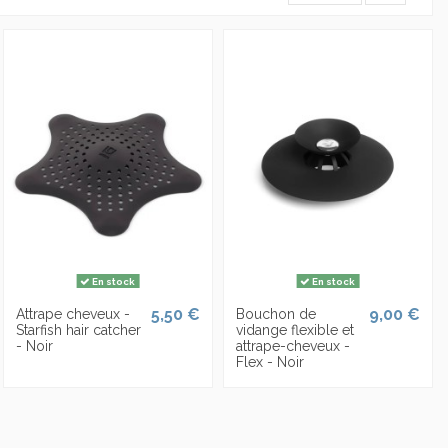
En stock
En stock
5,50 €
9,00 €
Attrape cheveux -
Bouchon de
Starfish hair catcher
vidange flexible et
- Noir
attrape-cheveux -
Flex - Noir