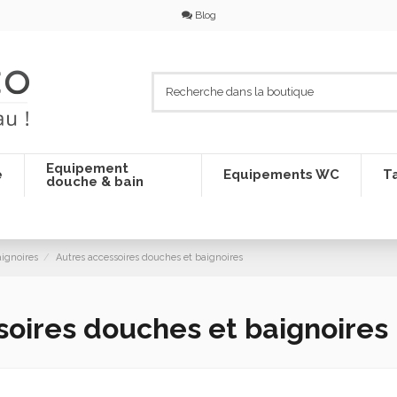
Blog
Equipement
e
Equipements WC
Ta
douche & bain
aignoires
Autres accessoires douches et baignoires
soires douches et baignoires