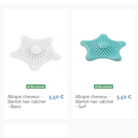
En stock
En stock
5,50 €
5,50 €
Attrape cheveux -
Attrape cheveux -
Starfish hair catcher
Starfish hair catcher
- Blanc
- Surf