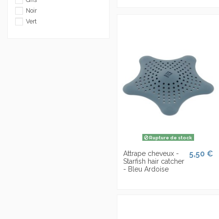
Noir
Vert
Rupture de stock
5,50 €
Attrape cheveux -
Starfish hair catcher
- Bleu Ardoise