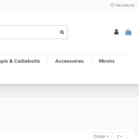
Ma liste (
0
)
pis & Caillebotis
Accessoires
Miroirs
Choisir
7