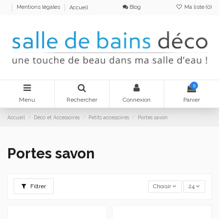
Blog
Ma liste (
0
)
Mentions légales
Accueil
0
Menu
Rechercher
Connexion
Panier
Accueil
Déco et Accessoires
Petits accessoires
Portes savon
Portes savon
Filtrer
Choisir
24