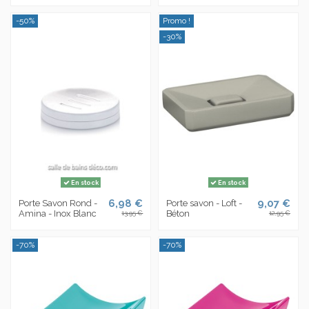
-50%
Promo !
-30%
En stock
En stock
6,98 €
9,07 €
Porte Savon Rond -
Porte savon - Loft -
Amina - Inox Blanc
Béton
13,95 €
12,95 €
-70%
-70%