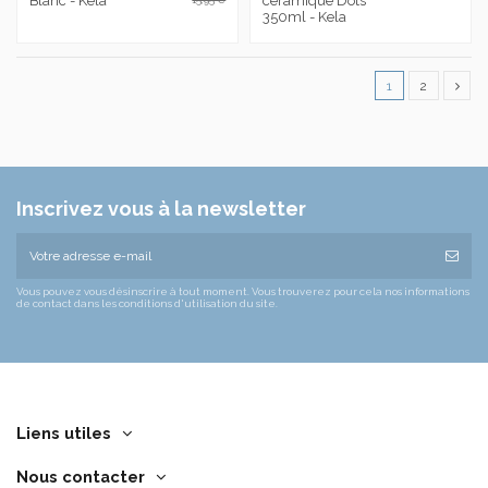
Blanc - Kela
céramique Dots
350ml - Kela
1
2
Inscrivez vous à la newsletter
Vous pouvez vous désinscrire à tout moment. Vous trouverez pour cela nos informations
de contact dans les conditions d'utilisation du site.
Liens utiles
Nous contacter