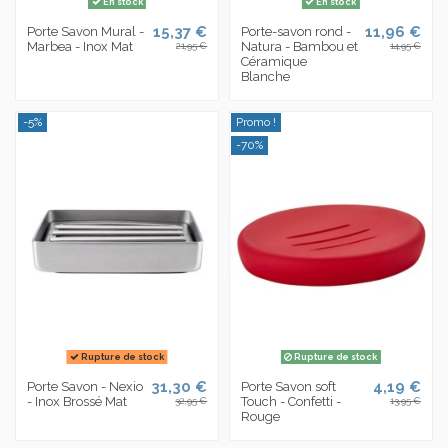
En stock
En stock
15,37 €
11,96 €
Porte Savon Mural -
Porte-savon rond -
Marbea - Inox Mat
Natura - Bambou et
21,95 €
14,95 €
Céramique
Blanche
-5%
Promo !
-70%
Rupture de stock
Rupture de stock
31,30 €
4,19 €
Porte Savon - Nexio
Porte Savon soft
- Inox Brossé Mat
Touch - Confetti -
32,95 €
13,95 €
Rouge