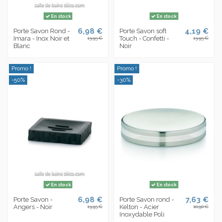
En stock
En stock
6,98 €
4,19 €
Porte Savon Rond -
Porte Savon soft
Imara - Inox Noir et
Touch - Confetti -
13,95 €
13,95 €
Blanc
Noir
Promo !
Promo !
-50%
-30%
En stock
En stock
6,98 €
7,63 €
Porte Savon -
Porte Savon rond -
Angers - Noir
Kelton - Acier
13,95 €
10,90 €
Inoxydable Poli