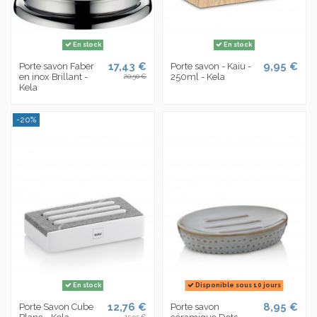
En stock
En stock
17,43 €
9,95 €
Porte savon Faber
Porte savon - Kaiu -
en inox Brillant -
250ml - Kela
20,50 €
Kela
-20%
En stock
Disponible sous 10 jours
12,76 €
8,95 €
Porte Savon Cube
Porte savon
15,95 €