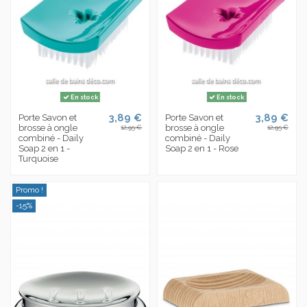
En stock
En stock
3,89 €
3,89 €
Porte Savon et
Porte Savon et
brosse à ongle
brosse à ongle
12,95 €
12,95 €
combiné - Daily
combiné - Daily
Soap 2 en 1 -
Soap 2 en 1 - Rose
Turquoise
Promo !
-15%