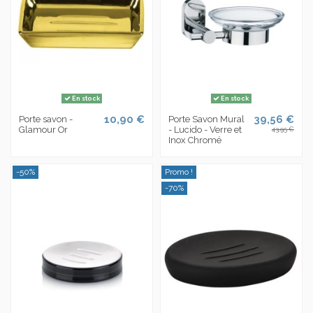
En stock
En stock
10,90 €
39,56 €
Porte savon -
Porte Savon Mural
Glamour Or
- Lucido - Verre et
43,95 €
Inox Chromé
-50%
Promo !
-70%