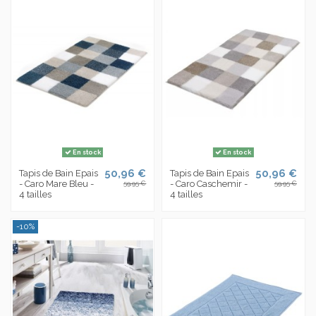
En stock
En stock
50,96 €
50,96 €
Tapis de Bain Epais
Tapis de Bain Epais
- Caro Mare Bleu -
- Caro Caschemir -
59,95 €
59,95 €
4 tailles
4 tailles
-10%