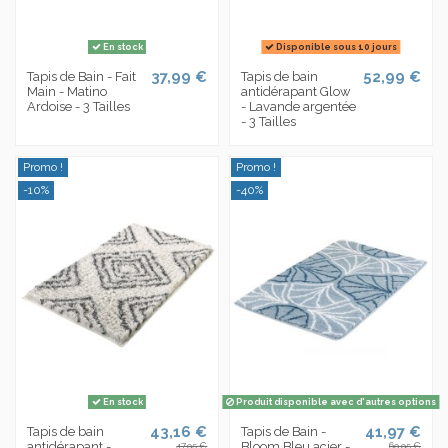
En stock
Disponible sous 10 jours
37,99 €
52,99 €
Tapis de Bain - Fait
Tapis de bain
Main - Matino
antidérapant Glow
Ardoise - 3 Tailles
- Lavande argentée
- 3 Tailles
Promo !
Promo !
-10%
-40%
En stock
Produit disponible avec d'autres options
43,16 €
41,97 €
Tapis de bain
Tapis de Bain -
antidérapant -
Bloom Bleu acier -
47,95 €
69,95 €