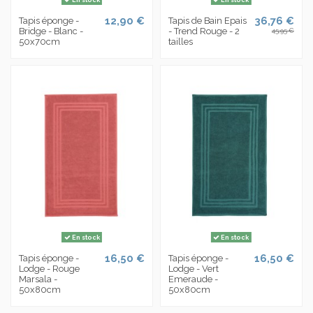
12,90 €
36,76 €
Tapis éponge -
Tapis de Bain Epais
Bridge - Blanc -
- Trend Rouge - 2
45,95 €
50x70cm
tailles
En stock
En stock
16,50 €
16,50 €
Tapis éponge -
Tapis éponge -
Lodge - Rouge
Lodge - Vert
Marsala -
Emeraude -
50x80cm
50x80cm