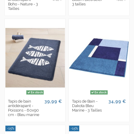
Boho - Nature - 3
3 tailles
Tailles
En stock
En stock
39,99 €
34,99 €
Tapis de bain
Tapis de Bain -
antidérapant -
Dakota Bleu
Poissons - 60x90
Marine - 3 Tailles
cm - Bleu marine
-15%
-15%