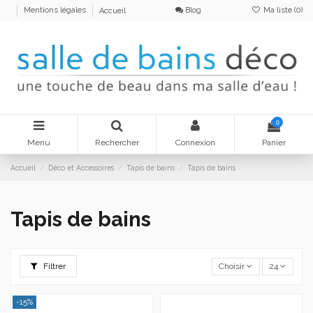
Blog
Ma liste (
0
)
Mentions légales
Accueil
0
Menu
Rechercher
Connexion
Panier
Accueil
Déco et Accessoires
Tapis de bains
Tapis de bains
Tapis de bains
Filtrer
Choisir
24
-15%