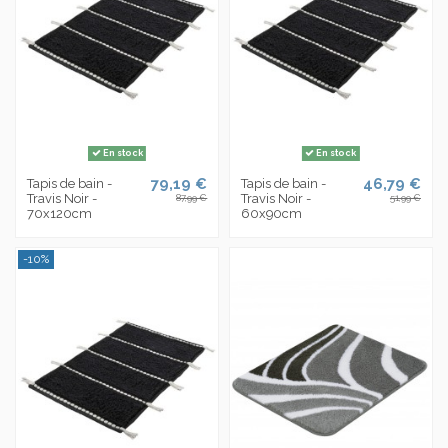
En stock
En stock
79,19 €
46,79 €
Tapis de bain -
Tapis de bain -
Travis Noir -
Travis Noir -
87,99 €
51,99 €
70x120cm
60x90cm
-10%