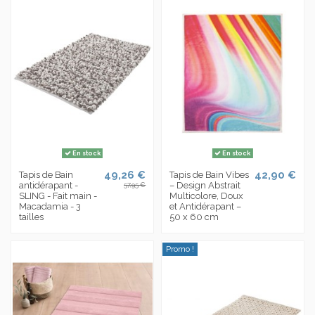
En stock
En stock
49,26 €
42,90 €
Tapis de Bain
Tapis de Bain Vibes
antidérapant -
– Design Abstrait
57,95 €
SLING - Fait main -
Multicolore, Doux
Macadamia - 3
et Antidérapant –
tailles
50 x 60 cm
Promo !