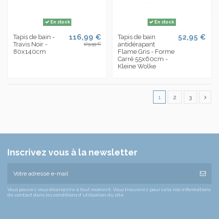
En stock
En stock
116,99 €
52,95 €
Tapis de bain -
Tapis de bain
Travis Noir -
antidérapant
129,99 €
80x140cm
Flame Gris - Forme
Carré 55x60cm -
Kleine Wolke
1
2
3
Inscrivez vous à la newsletter
Vous pouvez vous désinscrire à tout moment. Vous trouverez pour cela nos informations
de contact dans les conditions d'utilisation du site.