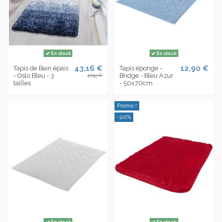
En stock
En stock
43,16 €
12,90 €
Tapis de Bain épais
Tapis éponge -
- Oslo Bleu - 3
Bridge - Bleu Azur
47,95 €
tailles
- 50x70cm
Promo !
-20%
En stock
En stock