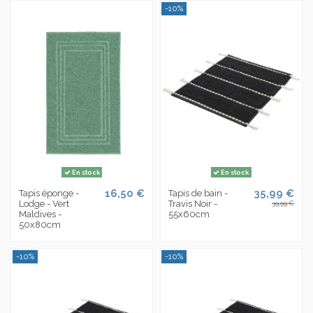
-10%
En stock
En stock
16,50 €
35,99 €
Tapis éponge -
Tapis de bain -
Lodge - Vert
Travis Noir -
39,99 €
Maldives -
55x60cm
50x80cm
-10%
-10%