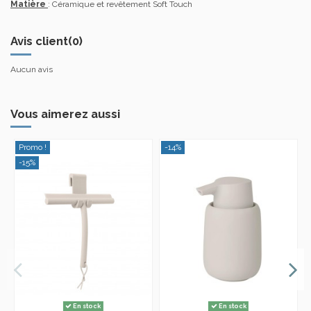
Matière
: Céramique et revêtement Soft Touch
Avis client
(0)
Aucun avis
Vous aimerez aussi
Promo !
-14%
-15%
En stock
En stock