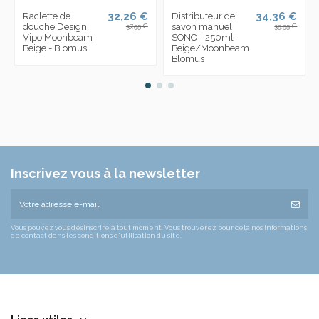
32,26 €
34,36 €
Raclette de
Distributeur de
douche Design
savon manuel
37,95 €
39,95 €
Vipo Moonbeam
SONO - 250ml -
Beige - Blomus
Beige/Moonbeam
Blomus
Inscrivez vous à la newsletter
Vous pouvez vous désinscrire à tout moment. Vous trouverez pour cela nos informations
de contact dans les conditions d'utilisation du site.