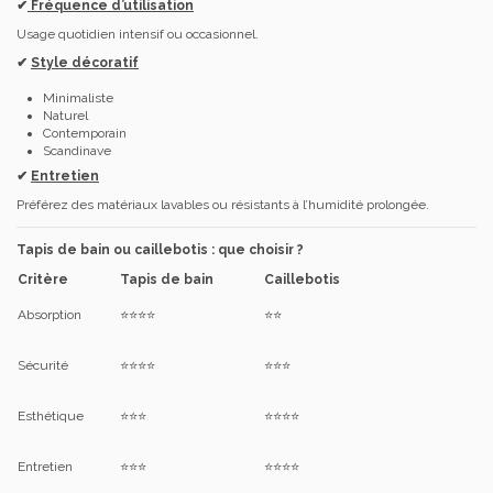
✔
Fréquence d’utilisation
Usage quotidien intensif ou occasionnel.
✔
Style décoratif
Minimaliste
Naturel
Contemporain
Scandinave
✔
Entretien
Préférez des matériaux lavables ou résistants à l’humidité prolongée.
Tapis de bain ou caillebotis : que choisir ?
Critère
Tapis de bain
Caillebotis
Absorption
⭐⭐⭐⭐
⭐⭐
Sécurité
⭐⭐⭐⭐
⭐⭐⭐
Esthétique
⭐⭐⭐
⭐⭐⭐⭐
Entretien
⭐⭐⭐
⭐⭐⭐⭐