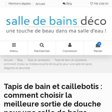
Blog
Ma liste (
0
)
Mentions légales
Accueil
0
Menu
Rechercher
Connexion
Panier
Accueil
Blog
Tapis et caillebotis
Tapis de bain et caillebotis :
comment choisir la meilleure sortie de douche pour une salle de bains
élégante et sécurisée
Tapis de bain et caillebotis :
comment choisir la
meilleure sortie de douche