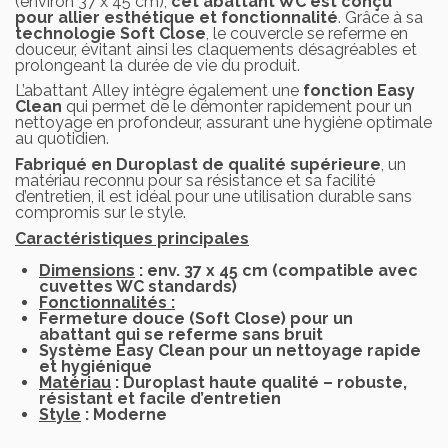
(environ 37 x 45 cm),
cet abattant WC est conçu
pour allier esthétique et fonctionnalité
. Grâce à sa
technologie Soft Close
, le couvercle se referme en
douceur, évitant ainsi les claquements désagréables et
prolongeant la durée de vie du produit.
L’abattant Alley intègre également une
fonction Easy
Clean
qui permet de le démonter rapidement pour un
nettoyage en profondeur, assurant une hygiène optimale
au quotidien.
Fabriqué en Duroplast de qualité supérieure
, un
matériau reconnu pour sa résistance et sa facilité
d’entretien, il est idéal pour une utilisation durable sans
compromis sur le style.
Caractéristiques principales
Dimensions
: env. 37 x 45 cm (compatible avec
cuvettes WC standards)
Fonctionnalités :
Fermeture douce (Soft Close) pour un
abattant qui se referme sans bruit
Système Easy Clean pour un nettoyage rapide
et hygiénique
Matériau
: Duroplast haute qualité – robuste,
résistant et facile d’entretien
Style
: Moderne