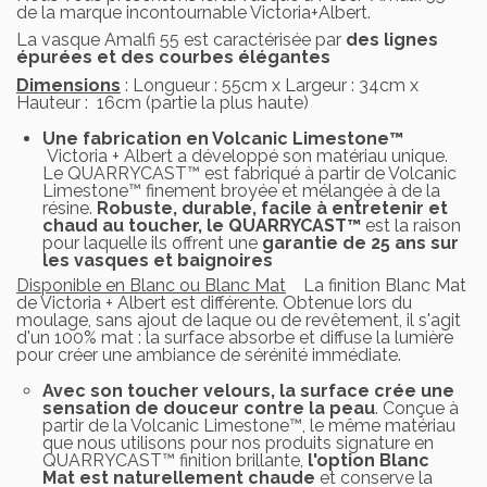
de la marque incontournable Victoria+Albert.
La vasque Amalfi 55 est caractérisée par
des lignes
épurées et des courbes élégantes
Dimensions
: Longueur : 55cm x Largeur : 34cm x
Hauteur : 16cm (partie la plus haute)
Une fabrication en Volcanic Limestone™
Victoria + Albert a développé son matériau unique.
Le QUARRYCAST™ est fabriqué à partir de Volcanic
Limestone™ finement broyée et mélangée à de la
résine.
Robuste, durable, facile à entretenir et
chaud au toucher, le QUARRYCAST™
est la raison
pour laquelle ils offrent une
garantie de 25 ans sur
les vasques et baignoires
Disponible en Blanc ou Blanc Mat
La finition Blanc Mat
de Victoria + Albert est différente. Obtenue lors du
moulage, sans ajout de laque ou de revêtement, il s'agit
d'un 100% mat : la surface absorbe et diffuse la lumière
pour créer une ambiance de sérénité immédiate.
Avec son toucher velours, la surface crée une
sensation de douceur contre la peau
. Conçue à
partir de la Volcanic Limestone™, le même matériau
que nous utilisons pour nos produits signature en
QUARRYCAST™ finition brillante,
l'option Blanc
Mat est naturellement chaude
et conserve la