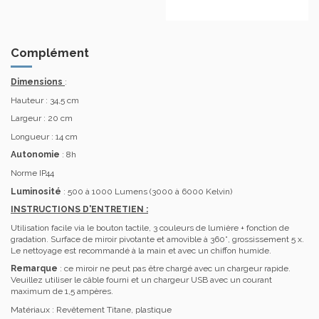
Complément
Dimensions
:
Hauteur : 34,5 cm
Largeur : 20 cm
Longueur : 14 cm
Autonomie
: 8h
Norme IP44
Luminosité
: 500 à 1000 Lumens (3000 à 6000 Kelvin)
INSTRUCTIONS D'ENTRETIEN :
Utilisation facile via le bouton tactile, 3 couleurs de lumière + fonction de
gradation. Surface de miroir pivotante et amovible à 360°, grossissement 5 x.
Le nettoyage est recommandé à la main et avec un chiffon humide.
Remarque
: ce miroir ne peut pas être chargé avec un chargeur rapide.
Veuillez utiliser le câble fourni et un chargeur USB avec un courant
maximum de 1,5 ampères.
Matériaux : Revêtement Titane, plastique