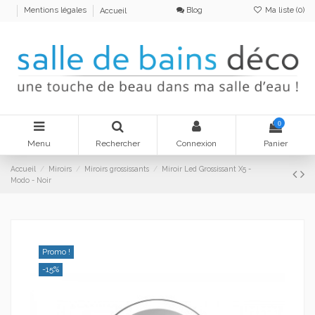
Blog
Ma liste (
0
)
Mentions légales
Accueil
0
Menu
Rechercher
Connexion
Panier
Accueil
Miroirs
Miroirs grossissants
Miroir Led Grossissant X5 -
Modo - Noir
Promo !
-15%