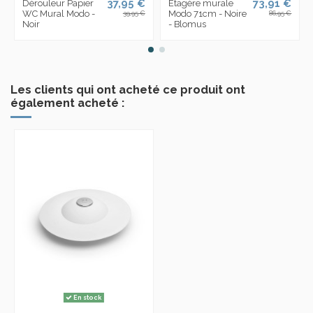
37,95 €
73,91 €
Dérouleur Papier
Etagère murale
WC Mural Modo -
Modo 71cm - Noire
39,95 €
86,95 €
Noir
- Blomus
Les clients qui ont acheté ce produit ont
également acheté :
En stock