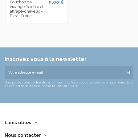
9,00 €
Bouchon de
vidange flexible et
attrape-cheveux -
Flex - Blanc
Inscrivez vous à la newsletter
Vous pouvez vous désinscrire à tout moment. Vous trouverez pour cela nos informations
de contact dans les conditions d'utilisation du site.
Liens utiles
Nous contacter