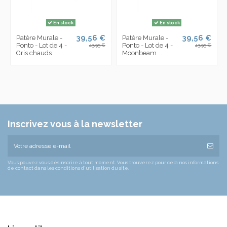
En stock
En stock
39,56 €
39,56 €
Patère Murale -
Patère Murale -
Ponto - Lot de 4 -
Ponto - Lot de 4 -
43,95 €
43,95 €
Gris chauds
Moonbeam
Inscrivez vous à la newsletter
Vous pouvez vous désinscrire à tout moment. Vous trouverez pour cela nos informations
de contact dans les conditions d'utilisation du site.