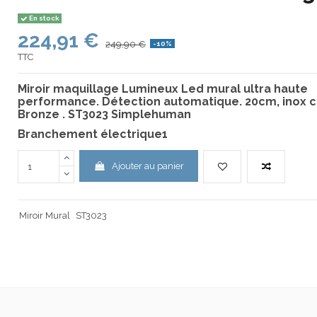
En stock
224,91 €
249,90 €
-10%
TTC
Miroir maquillage Lumineux Led mural ultra haute
performance. Détection automatique. 20cm, inox c
Bronze . ST3023 Simplehuman
Branchement électrique1
Ajouter au panier
Miroir Mural
ST3023