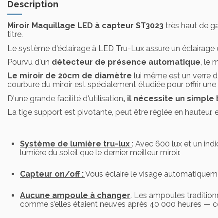
Description
Miroir Maquillage LED à capteur
ST3023
très haut de g
titre.
Le système d'éclairage à LED Tru-Lux assure un éclairage
Pourvu d'un
détecteur de présence automatique
, le
Le miroir de 20cm de diamètre
lui même est un verre de
courbure du miroir est spécialement étudiée pour offrir une
D'une grande facilité d'utilisation
, il nécessite un simpl
La tige support est pivotante, peut être réglée en hauteur, e
Système de lumière tru-lux
: Avec 600 lux et un ind
lumière du soleil que le dernier meilleur miroir.
Capteur on/off :
Vous éclaire le visage automatiquem
Aucune ampoule à changer
. Les ampoules traditionn
comme s’elles étaient neuves après 40 000 heures — cel