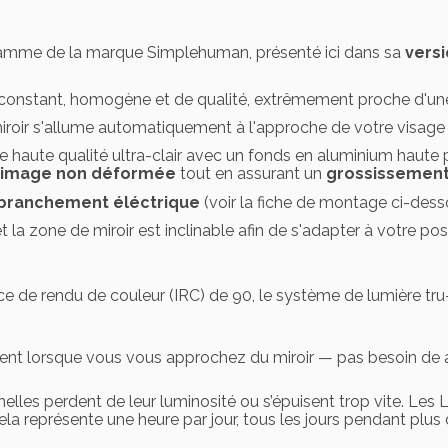
amme de la marque Simplehuman, présenté ici dans sa
vers
 constant, homogène et de qualité, extrêmement proche d'un
 miroir s'allume automatiquement à l'approche de votre visage 
 haute qualité ultra-clair avec un fonds en aluminium haute p
image non déformée
tout en assurant un
grossissement
e branchement éléctrique
(voir la fiche de montage ci-des
t la zone de miroir est inclinable afin de s'adapter à votre posi
ice de rendu de couleur (IRC) de 90, le système de lumière tru-
ent lorsque vous vous approchez du miroir — pas besoin de 
elles perdent de leur luminosité ou s’épuisent trop vite. Les 
a représente une heure par jour, tous les jours pendant plus 