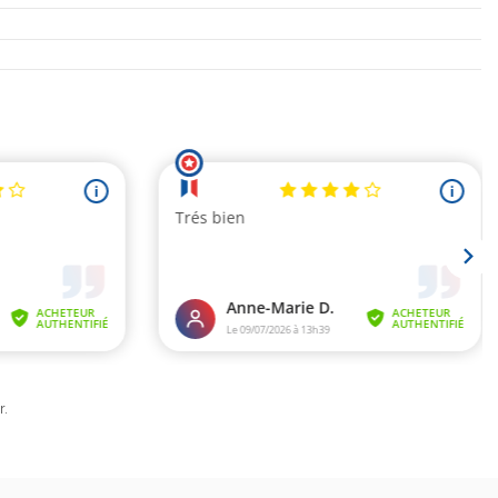
m
r
.