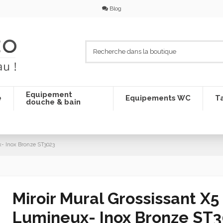
Blog
Equipement
e
Equipements WC
Ta
douche & bain
x- Inox Bronze ST3023
Miroir Mural Grossissant X5 
Lumineux- Inox Bronze ST