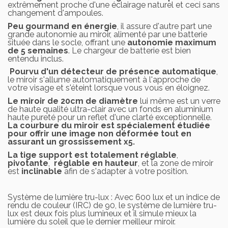
extrêmement proche d'une éclairage naturel et ceci sans
changement d'ampoules.
Peu gourmand en énergie
, il assure d'autre part une
grande autonomie au miroir, alimenté par une batterie
située dans le socle, offrant une
autonomie maximum
de 5 semaines
. Le chargeur de batterie est bien
entendu inclus.
Pourvu d'un détecteur de présence automatique
,
le miroir s'allume automatiquement à l'approche de
votre visage et s'éteint lorsque vous vous en éloignez.
Le miroir de 20cm de diamètre
lui même est un verre
de haute qualité ultra-clair avec un fonds en aluminium
haute pureté pour un reflet d'une clarté exceptionnelle.
La courbure du miroir est spécialement étudiée
pour offrir une image non déformée tout en
assurant un grossissement x5.
La tige support est totalement réglable
,
pivotante
,
réglable en hauteur
, et la zone de miroir
est
inclinable
afin de s'adapter à votre position.
Système de lumière tru-lux : Avec 600 lux et un indice de
rendu de couleur (IRC) de 90, le système de lumière tru-
lux est deux fois plus lumineux et il simule mieux la
lumière du soleil que le dernier meilleur miroir.