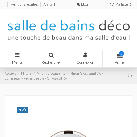
Blog
Ma liste (
0
)
Mentions légales
Accueil
0
Menu
Rechercher
Connexion
Panier
Accueil
Miroirs
Miroirs grossissants
Miroir Grossissant X5 -
Lumineux - Rechargeable - Or Rose ST3053
-10%