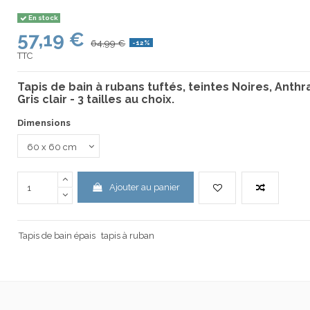
En stock
57,19 €
64,99 €
-12%
TTC
Tapis de bain à rubans tuftés, teintes Noires, Anthr
Gris clair - 3 tailles au choix.
Dimensions
Ajouter au panier
Tapis de bain épais
tapis à ruban