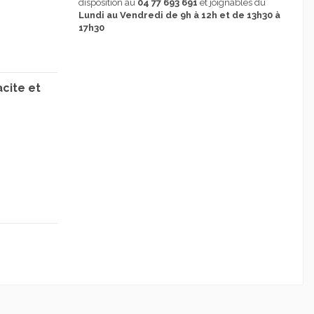
disposition au
04 77 693 691
et joignables du
Lundi au Vendredi de 9h à 12h et de 13h30 à
17h30
acite et